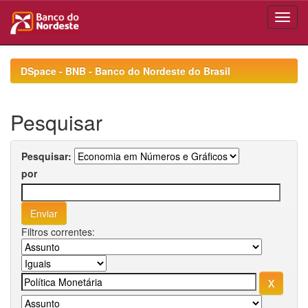
Skip
navigation
DSpace - BNB - Banco do Nordeste do Brasil
Pesquisar
Pesquisar:
por
Filtros correntes: