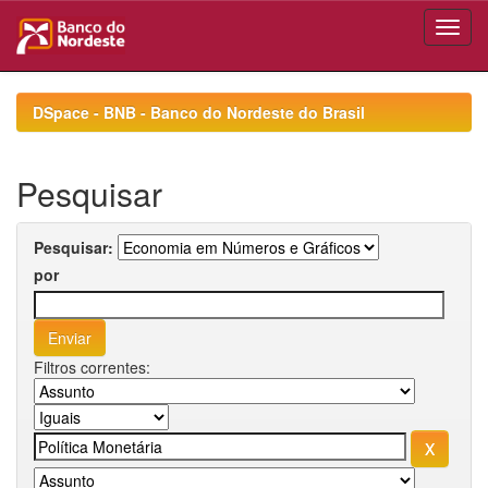
Skip
navigation
DSpace - BNB - Banco do Nordeste do Brasil
Pesquisar
Pesquisar:
por
Filtros correntes: