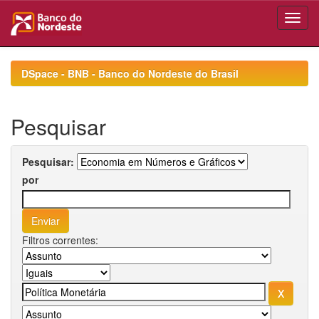
Skip
navigation
DSpace - BNB - Banco do Nordeste do Brasil
Pesquisar
Pesquisar:
por
Filtros correntes: