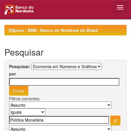
Skip
navigation
DSpace - BNB - Banco do Nordeste do Brasil
Pesquisar
Pesquisar:
por
Filtros correntes: