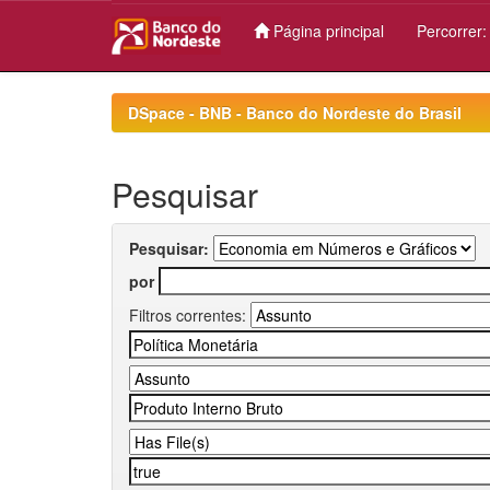
Página principal
Percorrer
Skip
navigation
DSpace - BNB - Banco do Nordeste do Brasil
Pesquisar
Pesquisar:
por
Filtros correntes: