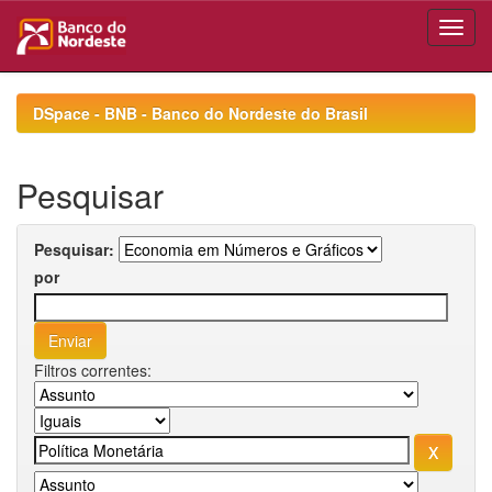
Skip
navigation
DSpace - BNB - Banco do Nordeste do Brasil
Pesquisar
Pesquisar:
por
Filtros correntes: