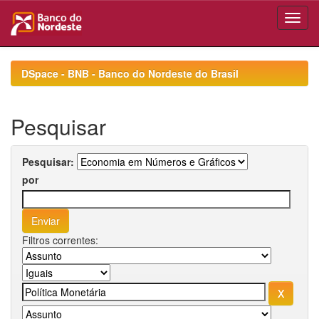
Skip
navigation
DSpace - BNB - Banco do Nordeste do Brasil
Pesquisar
Pesquisar:
por
Filtros correntes: