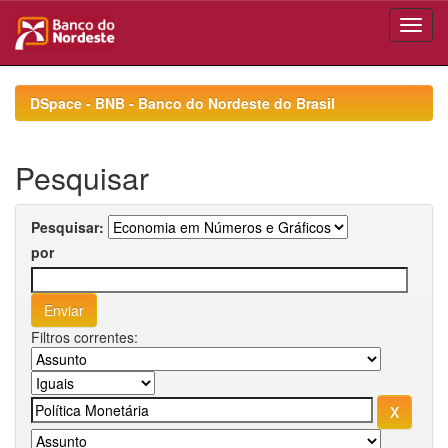
Skip
navigation
DSpace - BNB - Banco do Nordeste do Brasil
Pesquisar
Pesquisar:
por
Filtros correntes: