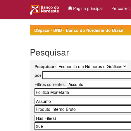
Página principal
Percorrer
Skip
navigation
DSpace - BNB - Banco do Nordeste do Brasil
Pesquisar
Pesquisar:
por
Filtros correntes: