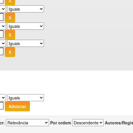
or:
Por ordem
Autores/Regi