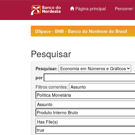
Página principal
Percorrer
Skip
navigation
DSpace - BNB - Banco do Nordeste do Brasil
Pesquisar
Pesquisar:
por
Filtros correntes: