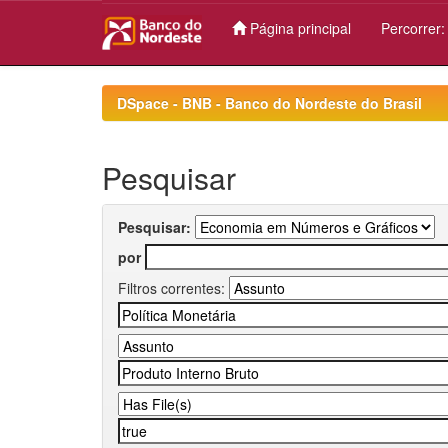
Página principal
Percorrer
Skip
navigation
DSpace - BNB - Banco do Nordeste do Brasil
Pesquisar
Pesquisar:
por
Filtros correntes: