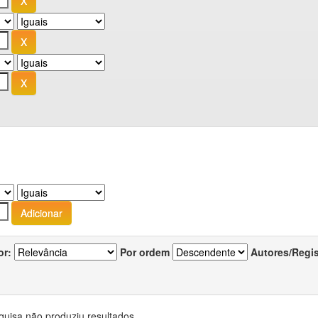
or:
Por ordem
Autores/Regi
quisa não produziu resultados.