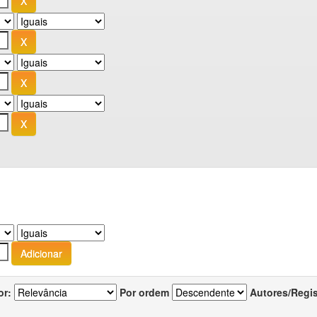
or:
Por ordem
Autores/Regi