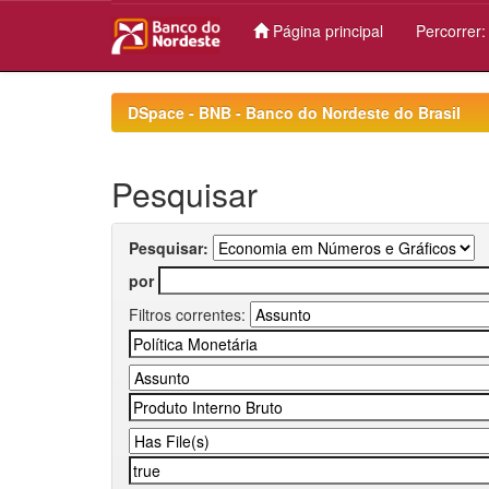
Página principal
Percorrer
Skip
navigation
DSpace - BNB - Banco do Nordeste do Brasil
Pesquisar
Pesquisar:
por
Filtros correntes: