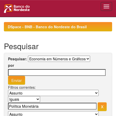
Skip
navigation
DSpace - BNB - Banco do Nordeste do Brasil
Pesquisar
Pesquisar:
por
Filtros correntes: