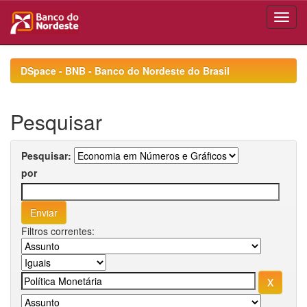
Skip
navigation
DSpace - BNB - Banco do Nordeste do Brasil
Pesquisar
Pesquisar:
por
Filtros correntes: