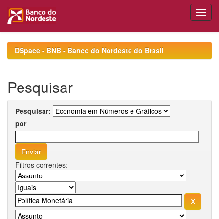
Skip
navigation
DSpace - BNB - Banco do Nordeste do Brasil
Pesquisar
Pesquisar:
por
Filtros correntes: