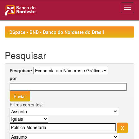
Skip
navigation
DSpace - BNB - Banco do Nordeste do Brasil
Pesquisar
Pesquisar:
por
Filtros correntes: