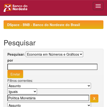
Skip
navigation
DSpace - BNB - Banco do Nordeste do Brasil
Pesquisar
Pesquisar:
por
Filtros correntes: