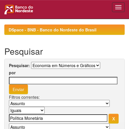
Skip
navigation
DSpace - BNB - Banco do Nordeste do Brasil
Pesquisar
Pesquisar:
por
Filtros correntes: