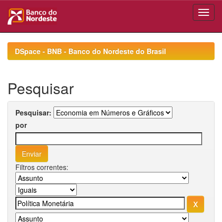
Skip
navigation
DSpace - BNB - Banco do Nordeste do Brasil
Pesquisar
Pesquisar:
por
Filtros correntes: