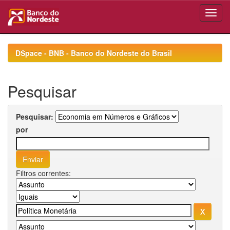
Skip
navigation
DSpace - BNB - Banco do Nordeste do Brasil
Pesquisar
Pesquisar:
por
Filtros correntes: