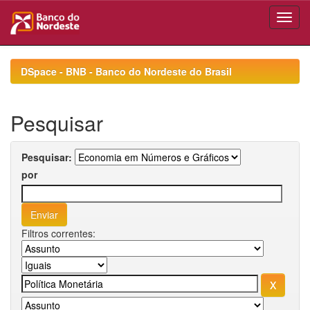
Skip
navigation
DSpace - BNB - Banco do Nordeste do Brasil
Pesquisar
Pesquisar:
por
Filtros correntes: