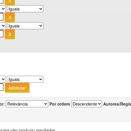
or:
Por ordem
Autores/Regi
quisa não produziu resultados.