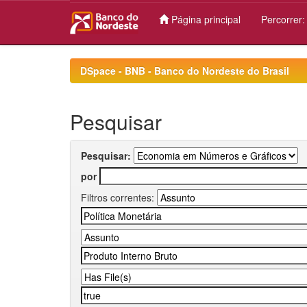
Página principal
Percorrer
Skip
navigation
DSpace - BNB - Banco do Nordeste do Brasil
Pesquisar
Pesquisar:
por
Filtros correntes: