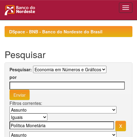
Skip
navigation
DSpace - BNB - Banco do Nordeste do Brasil
Pesquisar
Pesquisar:
por
Filtros correntes: