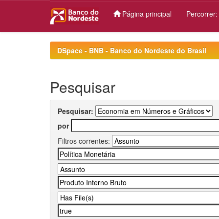
Página principal
Percorrer
Skip
navigation
DSpace - BNB - Banco do Nordeste do Brasil
Pesquisar
Pesquisar:
por
Filtros correntes: