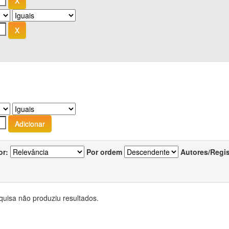
or:
Por ordem
Autores/Regi
quisa não produziu resultados.