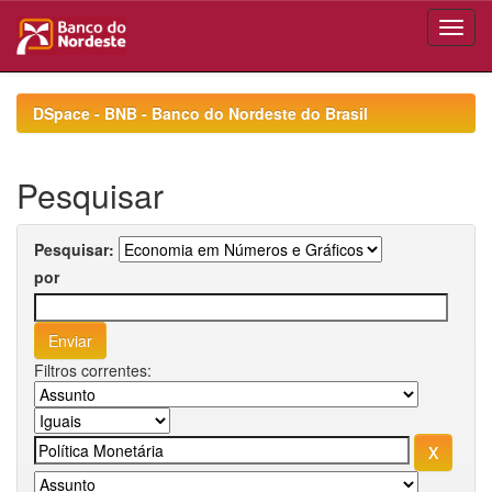
Skip
navigation
DSpace - BNB - Banco do Nordeste do Brasil
Pesquisar
Pesquisar:
por
Filtros correntes: