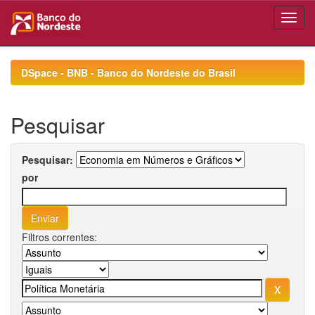
Skip
navigation
DSpace - BNB - Banco do Nordeste do Brasil
Pesquisar
Pesquisar:
por
Filtros correntes: