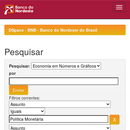
Skip
navigation
DSpace - BNB - Banco do Nordeste do Brasil
Pesquisar
Pesquisar:
por
Filtros correntes: