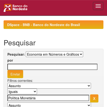
Skip
navigation
DSpace - BNB - Banco do Nordeste do Brasil
Pesquisar
Pesquisar:
por
Filtros correntes: