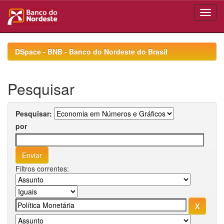
Skip
navigation
DSpace - BNB - Banco do Nordeste do Brasil
Pesquisar
Pesquisar:
por
Filtros correntes: