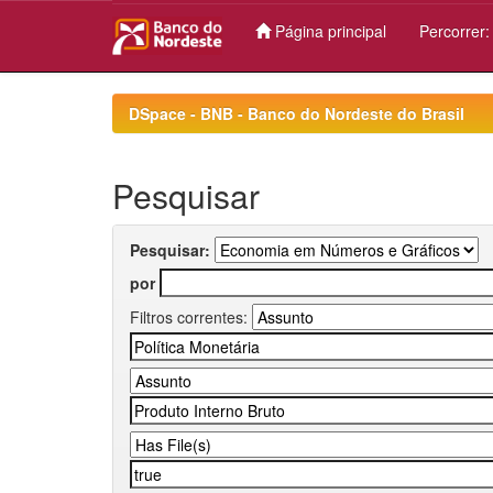
Página principal
Percorrer
Skip
navigation
DSpace - BNB - Banco do Nordeste do Brasil
Pesquisar
Pesquisar:
por
Filtros correntes: