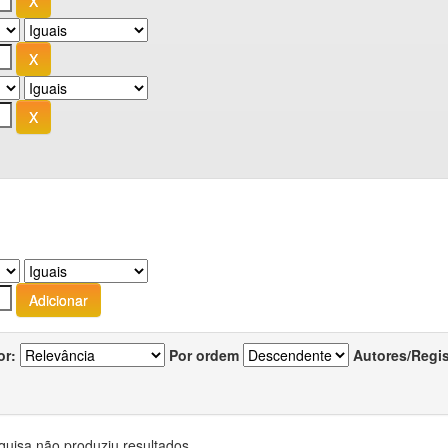
or:
Por ordem
Autores/Regi
quisa não produziu resultados.