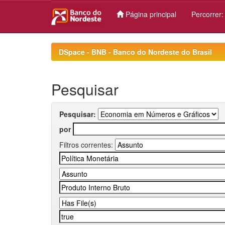
Página principal
Percorrer
Skip
navigation
DSpace - BNB - Banco do Nordeste do Brasil
Pesquisar
Pesquisar:
por
Filtros correntes: