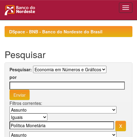
Skip
navigation
DSpace - BNB - Banco do Nordeste do Brasil
Pesquisar
Pesquisar:
por
Filtros correntes: