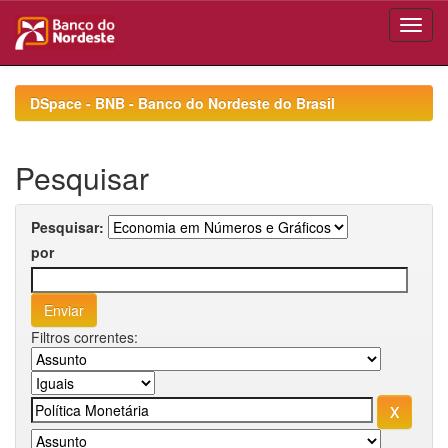
Skip
navigation
DSpace - BNB - Banco do Nordeste do Brasil
Pesquisar
Pesquisar:
por
Filtros correntes: