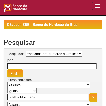
Skip
navigation
DSpace - BNB - Banco do Nordeste do Brasil
Pesquisar
Pesquisar:
por
Filtros correntes: