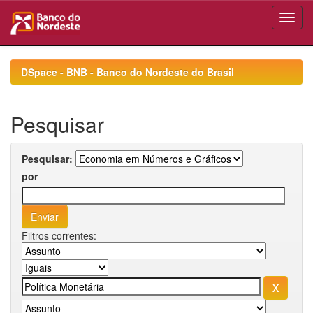
Skip
navigation
DSpace - BNB - Banco do Nordeste do Brasil
Pesquisar
Pesquisar:
por
Filtros correntes: