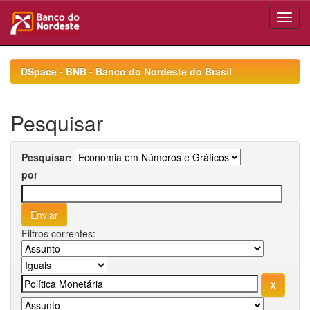
Skip
navigation
DSpace - BNB - Banco do Nordeste do Brasil
Pesquisar
Pesquisar:
por
Filtros correntes: