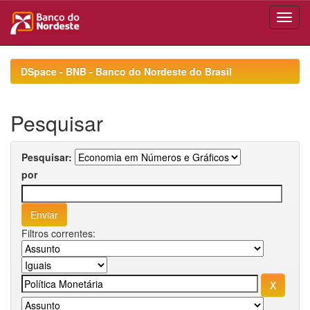
Skip
navigation
DSpace - BNB - Banco do Nordeste do Brasil
Pesquisar
Pesquisar:
por
Filtros correntes: