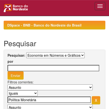
Skip
navigation
DSpace - BNB - Banco do Nordeste do Brasil
Pesquisar
Pesquisar:
por
Filtros correntes: