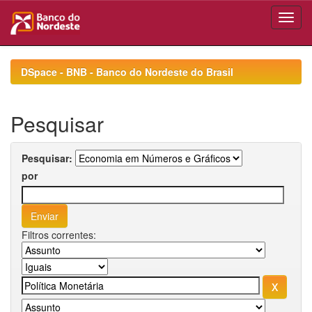
Skip
navigation
DSpace - BNB - Banco do Nordeste do Brasil
Pesquisar
Pesquisar:
por
Filtros correntes: