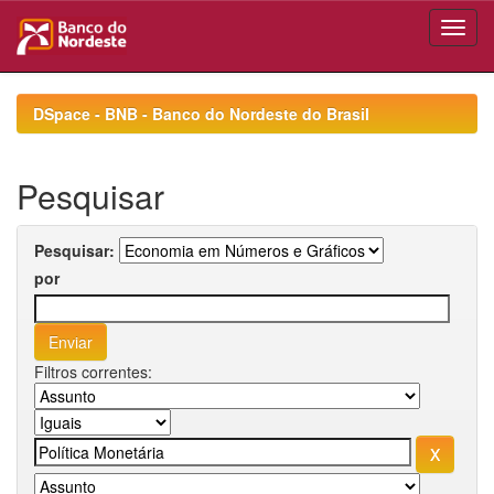
Skip
navigation
DSpace - BNB - Banco do Nordeste do Brasil
Pesquisar
Pesquisar:
por
Filtros correntes: