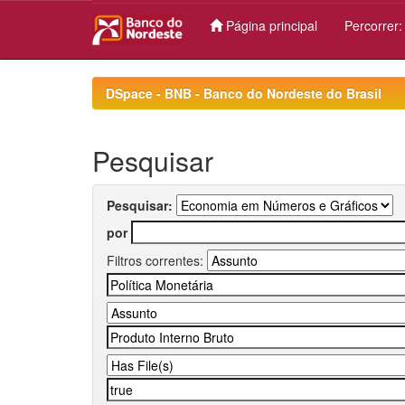
Página principal
Percorrer
Skip
navigation
DSpace - BNB - Banco do Nordeste do Brasil
Pesquisar
Pesquisar:
por
Filtros correntes: