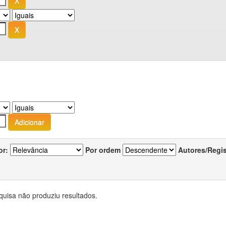
or:
Por ordem
Autores/Regi
quisa não produziu resultados.