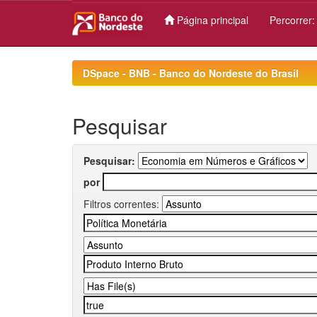
Página principal
Percorrer
Skip
navigation
DSpace - BNB - Banco do Nordeste do Brasil
Pesquisar
Pesquisar:
por
Filtros correntes: