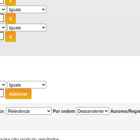
or:
Por ordem
Autores/Regi
quisa não produziu resultados.