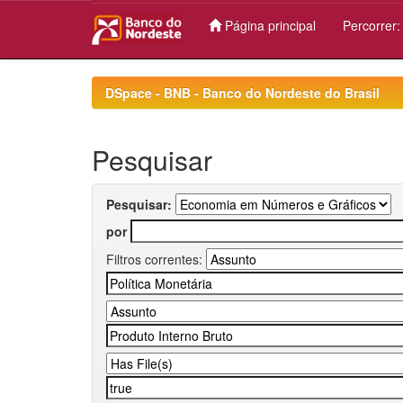
Página principal
Percorrer
Skip
navigation
DSpace - BNB - Banco do Nordeste do Brasil
Pesquisar
Pesquisar:
por
Filtros correntes: