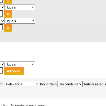
or:
Por ordem
Autores/Regi
quisa não produziu resultados.