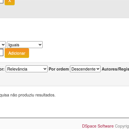
or:
Por ordem
Autores/Regi
quisa não produziu resultados.
DSpace Software
Copyrig