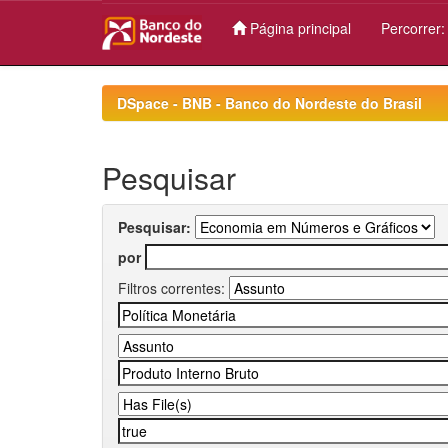
Página principal
Percorrer
Skip
navigation
DSpace - BNB - Banco do Nordeste do Brasil
Pesquisar
Pesquisar:
por
Filtros correntes: