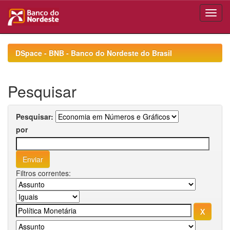
Skip
navigation
DSpace - BNB - Banco do Nordeste do Brasil
Pesquisar
Pesquisar:
por
Filtros correntes: