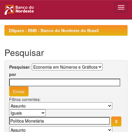
Skip
navigation
DSpace - BNB - Banco do Nordeste do Brasil
Pesquisar
Pesquisar:
por
Filtros correntes: