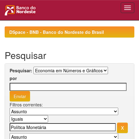
Skip
navigation
DSpace - BNB - Banco do Nordeste do Brasil
Pesquisar
Pesquisar:
por
Filtros correntes: