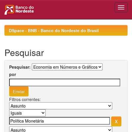
Skip
navigation
DSpace - BNB - Banco do Nordeste do Brasil
Pesquisar
Pesquisar:
por
Filtros correntes: