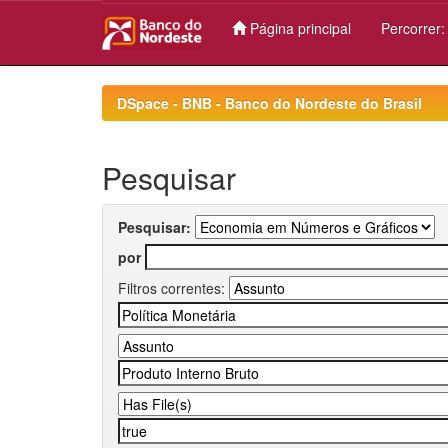
Página principal
Percorrer
Skip
navigation
DSpace - BNB - Banco do Nordeste do Brasil
Pesquisar
Pesquisar:
por
Filtros correntes: