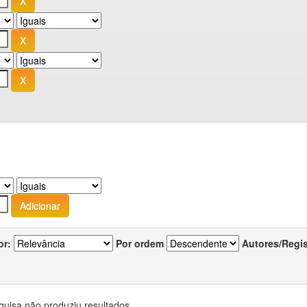
or:
Por ordem
Autores/Regi
quisa não produziu resultados.