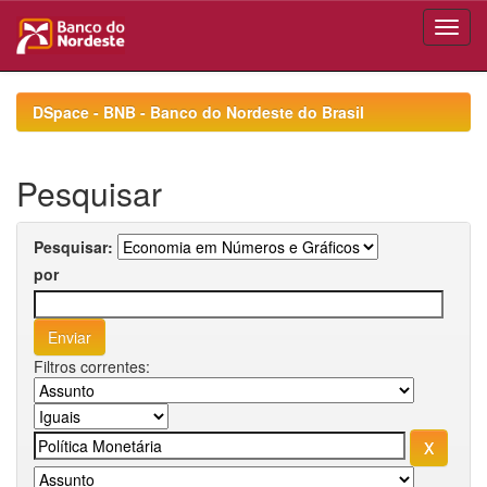
Skip
navigation
DSpace - BNB - Banco do Nordeste do Brasil
Pesquisar
Pesquisar:
por
Filtros correntes: